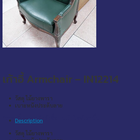
เก้าอี้ Armchair – IN12214
วัสดุ ไม้ยางพารา
เบาะหนังประดับลาย
*ราคานี้เฉพาะเมื่อสั่งซื้อบนเว็บไซต์เท่านั้น
Description
วัสดุ ไม้ยางพารา