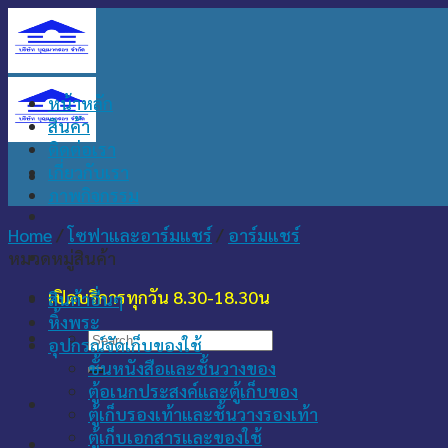
Skip
to
content
หน้าหลัก
สินค้า
ติดต่อเรา
เกี่ยวกับเรา
ภาพกิจกรรม
Home
/
โซฟาและอาร์มแชร์
/
อาร์มแชร์
หมวดหมู่สินค้า
เปิดบริการทุกวัน 8.30-18.30น
สินค้าอื่นๆ
หิ้งพระ
Search
อุปกรณ์จัดเก็บของใช้
for:
ชั้นหนังสือและชั้นวางของ
ตู้อเนกประสงค์และตู้เก็บของ
ตู้เก็บรองเท้าและชั้นวางรองเท้า
ตู้เก็บเอกสารและของใช้