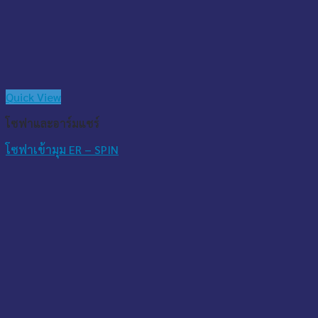
Quick View
โซฟาและอาร์มแชร์
โซฟาเข้ามุม ER – SPIN