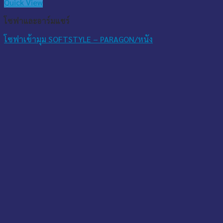
Quick View
โซฟาและอาร์มแชร์
โซฟาเข้ามุม SOFTSTYLE – PARAGON/หนัง