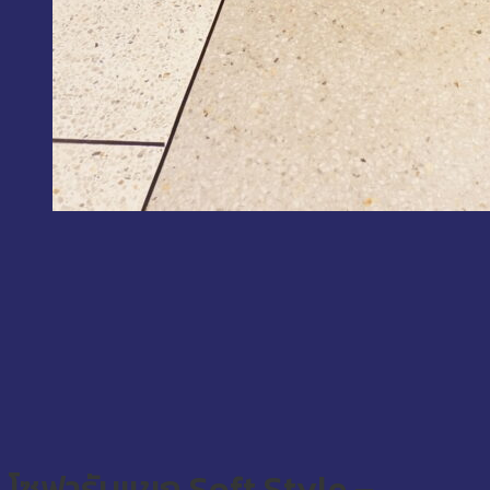
โซฟารับแขก Soft Style –