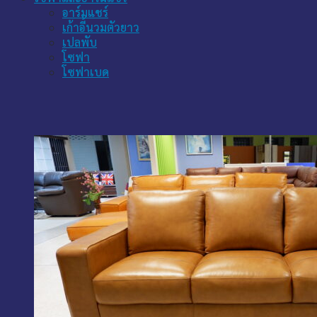
อาร์มแชร์
เก้าอี้นวมตัวยาว
เปลพับ
โซฟา
โซฟาเบด