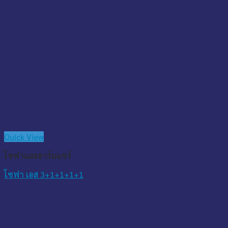
Quick View
โซฟาและอาร์มแชร์
โซฟา เอส 3+1+1+1+1