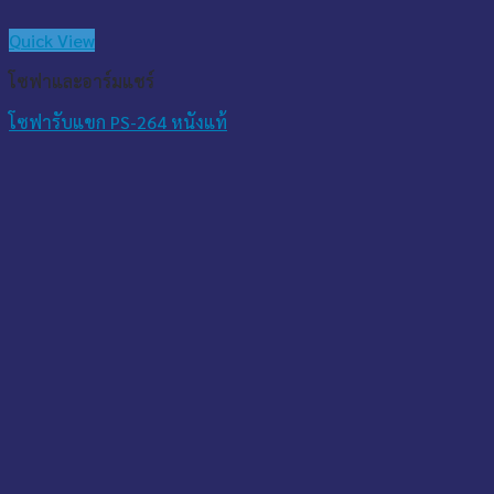
Quick View
โซฟาและอาร์มแชร์
โซฟารับแขก PS-264 หนังแท้