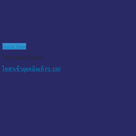
Quick View
โซฟาและอาร์มแชร์
โซฟาเข้ามุมหนังแท้ PS-190