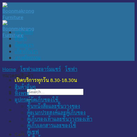
Skip
to
content
หน้าหลัก
สินค้า
ติดต่อเรา
เกี่ยวกับเรา
ภาพกิจกรรม
Home
/
โซฟาและอาร์มแชร์
/
โซฟา
หมวดหมู่สินค้า
เปิดบริการทุกวัน 8.30-18.30น
สินค้าอื่นๆ
Search
หิ้งพระ
for:
อุปกรณ์จัดเก็บของใช้
ชั้นหนังสือและชั้นวางของ
ตู้อเนกประสงค์และตู้เก็บของ
ตู้เก็บรองเท้าและชั้นวางรองเท้า
ตู้เก็บเอกสารและของใช้
ตู้เซฟ
Cart