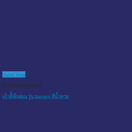
Quick View
โซฟาและอาร์มแชร์
เก้าอี้พักผ่อน รุ่น Banaris สีน้ำตาล