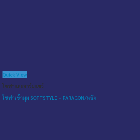
Quick View
โซฟาและอาร์มแชร์
โซฟาเข้ามุม SOFTSTYLE – PARAGON/หนัง