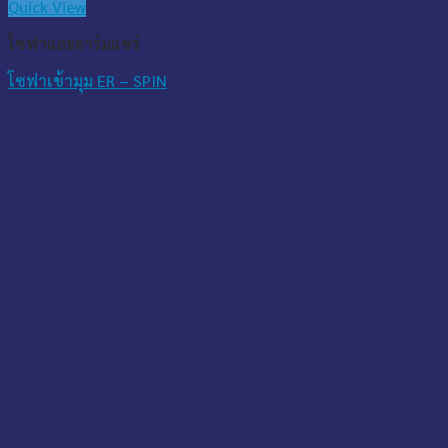
Quick View
โซฟาและอาร์มแชร์
โซฟาเข้ามุม ER – SPIN