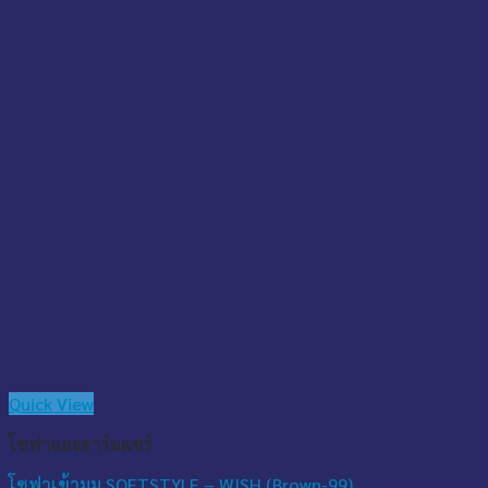
Quick View
โซฟาและอาร์มแชร์
โซฟาเข้ามุม SOFTSTYLE – WISH (Brown-99)