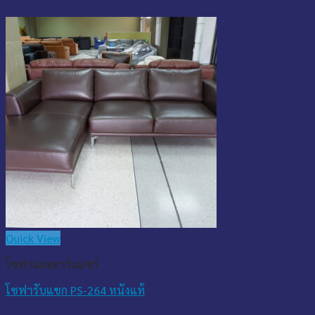
Quick View
โซฟาและอาร์มแชร์
โซฟารับแขก PS-264 หนังแท้