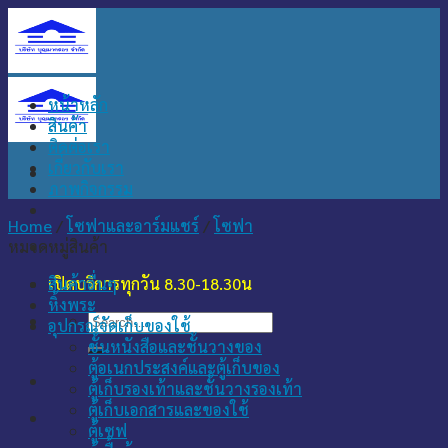
Skip
to
content
หน้าหลัก
สินค้า
ติดต่อเรา
เกี่ยวกับเรา
ภาพกิจกรรม
Home
/
โซฟาและอาร์มแชร์
/
โซฟา
หมวดหมู่สินค้า
เปิดบริการทุกวัน 8.30-18.30น
สินค้าอื่นๆ
หิ้งพระ
Search
อุปกรณ์จัดเก็บของใช้
for:
ชั้นหนังสือและชั้นวางของ
ตู้อเนกประสงค์และตู้เก็บของ
ตู้เก็บรองเท้าและชั้นวางรองเท้า
ตู้เก็บเอกสารและของใช้
ตู้เซฟ