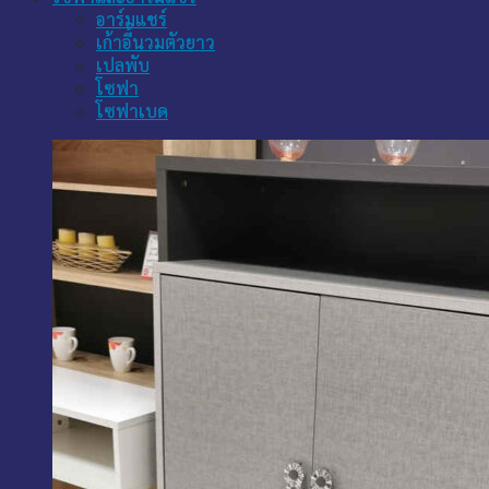
อาร์มแชร์
เก้าอี้นวมตัวยาว
เปลพับ
โซฟา
โซฟาเบด