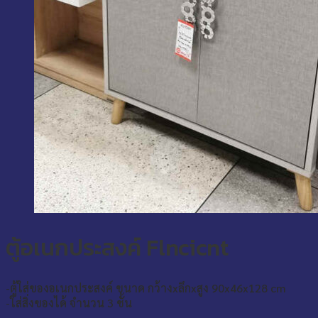
ตู้อเนกประสงค์ Flncicnt
-ตู้ใส่ของอเนกประสงค์ ขนาด กว้างxลึกxสูง 90x46x128 cm
-ใส่สิ่งของได้ จำนวน 3 ชั้น