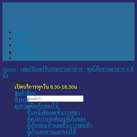
Skip
to
content
หน้าหลัก
สินค้า
ติดต่อเรา
เกี่ยวกับเรา
ภาพกิจกรรม
Home
/
เฟอร์นิเจอร์รับประทานอาหาร
/
ชุดโต๊ะทานอาหาร 4 ที่
นั่ง
หมวดหมู่สินค้า
เปิดบริการทุกวัน 8.30-18.30น
สินค้าอื่นๆ
Search
หิ้งพระ
for:
อุปกรณ์จัดเก็บของใช้
ชั้นหนังสือและชั้นวางของ
ตู้อเนกประสงค์และตู้เก็บของ
ตู้เก็บรองเท้าและชั้นวางรองเท้า
ตู้เก็บเอกสารและของใช้