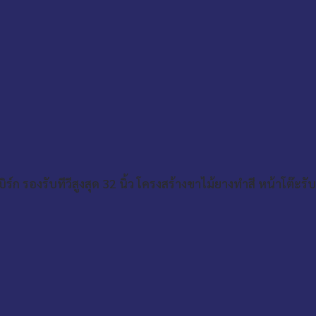
ิร์ก รองรับทีวีสูงสุด 32 นิ้ว โครงสร้างขาไม้ยางทำสี หน้าโต๊ะร