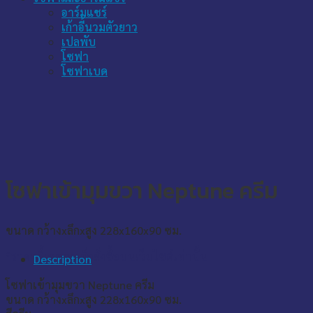
อาร์มแชร์
เก้าอี้นวมตัวยาว
เปลพับ
โซฟา
โซฟาเบด
โซฟาเข้ามุมขวา Neptune ครีม
ขนาด กว้างxลึกxสูง 228x160x90 ซม.
*ราคานี้เฉพาะเมื่อสั่งซื้อบนเว็บไซต์เท่านั้น
Description
โซฟาเข้ามุมขวา Neptune ครีม
ขนาด กว้างxลึกxสูง 228x160x90 ซม.