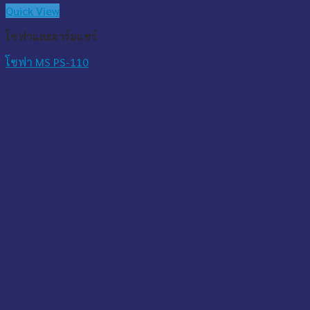
Quick View
โซฟาและอาร์มแชร์
โซฟา MS PS-110