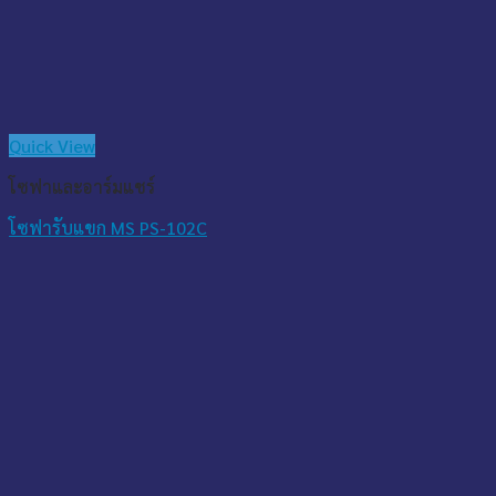
Quick View
โซฟาและอาร์มแชร์
โซฟารับแขก MS PS-102C