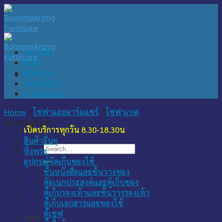
Skip
to
content
หน้าหลัก
สินค้า
ติดต่อเรา
เกี่ยวกับเรา
ภาพกิจกรรม
Home
/
โซฟาและอาร์มแชร์
/
โซฟาเบด
หมวดหมู่สินค้า
เปิดบริการทุกวัน 8.30-18.30น
สินค้าอื่นๆ
Search
หิ้งพระ
for:
อุปกรณ์จัดเก็บของใช้
ชั้นหนังสือและชั้นวางของ
ตู้อเนกประสงค์และตู้เก็บของ
ตู้เก็บรองเท้าและชั้นวางรองเท้า
ตู้เก็บเอกสารและของใช้
ตู้เซฟ
Cart