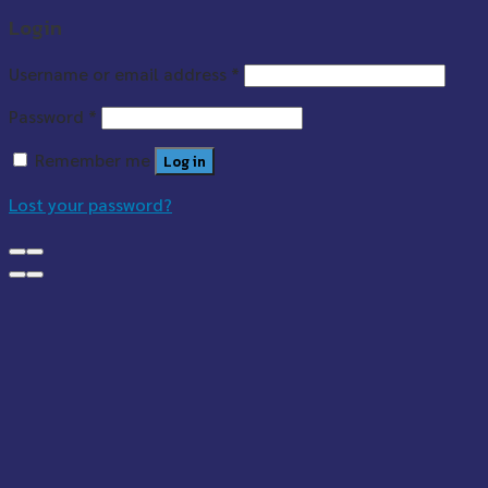
Login
Username or email address
*
Password
*
Remember me
Log in
Lost your password?