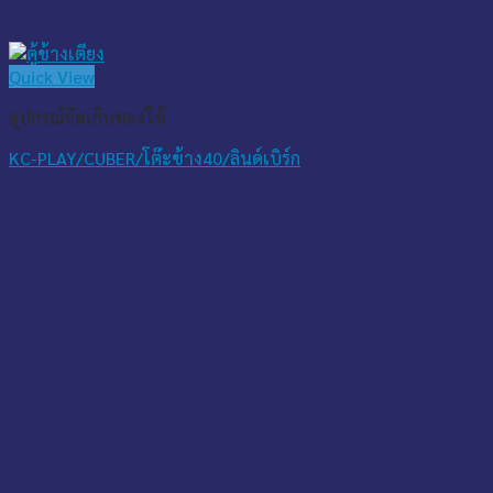
Quick View
อุปกรณ์จัดเก็บของใช้
KC-PLAY/CUBER/โต๊ะข้าง40/ลินด์เบิร์ก