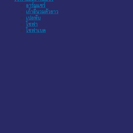
อาร์มแชร์
เก้าอี้นวมตัวยาว
เปลพับ
โซฟา
โซฟาเบด