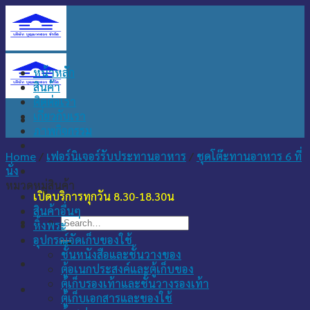
Skip
to
content
หน้าหลัก
สินค้า
ติดต่อเรา
เกี่ยวกับเรา
ภาพกิจกรรม
Home
/
เฟอร์นิเจอร์รับประทานอาหาร
/
ชุดโต๊ะทานอาหาร 6 ที่
นั่ง
หมวดหมู่สินค้า
เปิดบริการทุกวัน 8.30-18.30น
สินค้าอื่นๆ
Search
หิ้งพระ
for:
อุปกรณ์จัดเก็บของใช้
ชั้นหนังสือและชั้นวางของ
ตู้อเนกประสงค์และตู้เก็บของ
ตู้เก็บรองเท้าและชั้นวางรองเท้า
ตู้เก็บเอกสารและของใช้